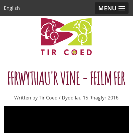
MENU
English
FFRWYTHAU'R VINE - FFILM FER
Written by Tir Coed / Dydd Iau 15 Rhagfyr 2016