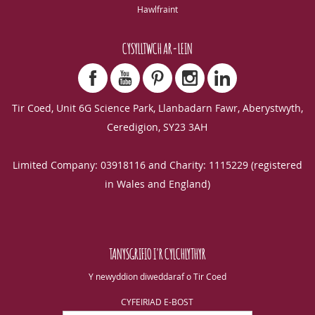
Hawlfraint
CYSYLLTWCH AR-LEIN
Tir Coed, Unit 6G Science Park, Llanbadarn Fawr, Aberystwyth,
Ceredigion, SY23 3AH
Limited Company: 03918116 and Charity: 1115229 (registered
in Wales and England)
TANYSGRIFIO I'R CYLCHLYTHYR
Y newyddion diweddaraf o Tir Coed
CYFEIRIAD E-BOST