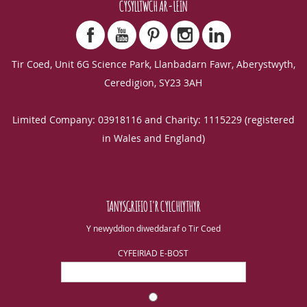
CYSYLLTWCH AR-LEIN
Tir Coed, Unit 6G Science Park, Llanbadarn Fawr, Aberystwyth,
Ceredigion, SY23 3AH
Limited Company: 03918116 and Charity: 1115229 (registered
in Wales and England)
TANYSGRIFIO I'R CYLCHLYTHYR
Y newyddion diweddaraf o Tir Coed
CYFEIRIAD E-BOST