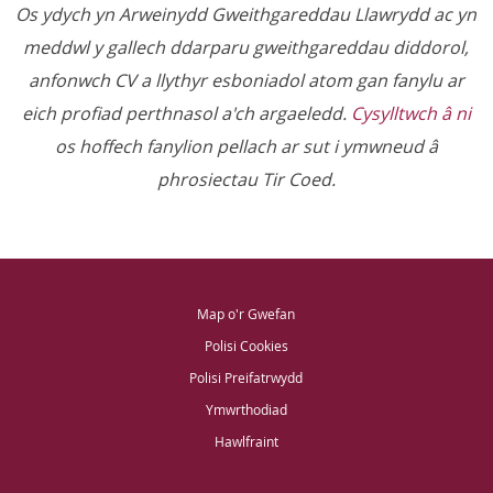
Os ydych yn Arweinydd Gweithgareddau Llawrydd ac yn
meddwl y gallech ddarparu gweithgareddau diddorol,
anfonwch CV a llythyr esboniadol atom gan fanylu ar
eich profiad perthnasol a'ch argaeledd.
Cysylltwch â ni
os hoffech fanylion pellach ar sut i ymwneud â
phrosiectau Tir Coed.
Map o'r Gwefan
Polisi Cookies
Polisi Preifatrwydd
Ymwrthodiad
Hawlfraint