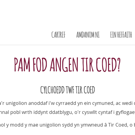
CARTREF
AMDANOM NI
EIN HEFFAITH
PAM FOD ANGEN TIR COED?
CYLCHOEDD TWF TIR COED
a'r unigolion anoddaf i'w cyrraedd yn ein cymuned, ac wed
nnal pobl wrth iddynt ddatblygu, o'r cyswllt cyntaf i gyflogae
ol y modd y mae unigolion sydd yn ymwneud â Tir Coed, o b