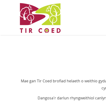
Mae gan Tir Coed brofiad helaeth o weithio gyd
cy
Dangosa'r darlun rhyngweithiol canlyn