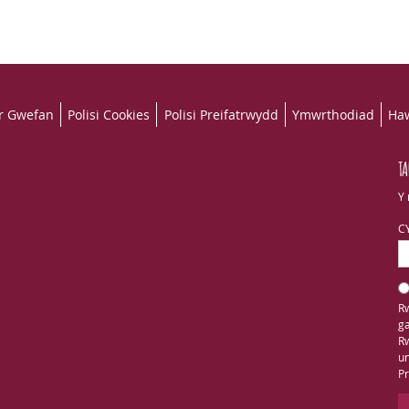
r Gwefan
Polisi Cookies
Polisi Preifatrwydd
Ymwrthodiad
Haw
TA
Y 
C
Rw
ga
Rw
un
Pr