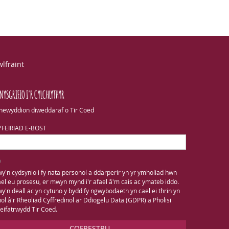
lfraint
NYSGRIFIO I'R CYLCHLYTHYR
newyddion diweddaraf o Tir Coed
YFEIRIAD E-BOST
y'n cydsynio i fy nata personol a ddarperir yn yr ymholiad hwn
el eu prosesu, er mwyn mynd i'r afael â'm cais ac ymateb iddo.
y'n deall ac yn cytuno y bydd fy ngwybodaeth yn cael ei thrin yn
ol â'r Rheoliad Cyffredinol ar Ddiogelu Data (GDPR) a Pholisi
eifatrwydd Tir Coed.