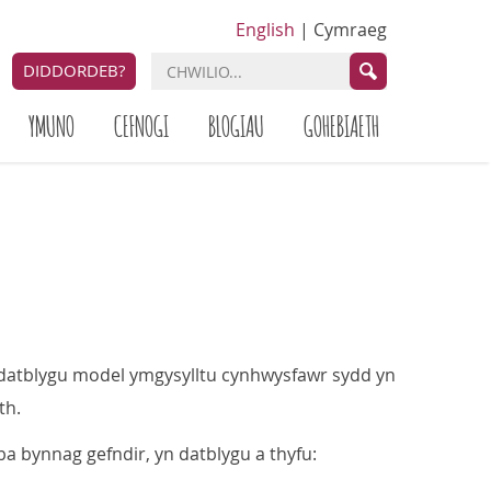
English
|
Cymraeg
DIDDORDEB?
YMUNO
CEFNOGI
BLOGIAU
GOHEBIAETH
i datblygu model ymgysylltu cynhwysfawr sydd yn
th.
a bynnag gefndir, yn datblygu a thyfu: