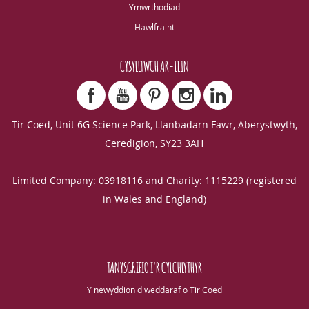
Ymwrthodiad
Hawlfraint
CYSYLLTWCH AR-LEIN
Tir Coed, Unit 6G Science Park, Llanbadarn Fawr, Aberystwyth,
Ceredigion, SY23 3AH
Limited Company: 03918116 and Charity: 1115229 (registered
in Wales and England)
TANYSGRIFIO I'R CYLCHLYTHYR
Y newyddion diweddaraf o Tir Coed