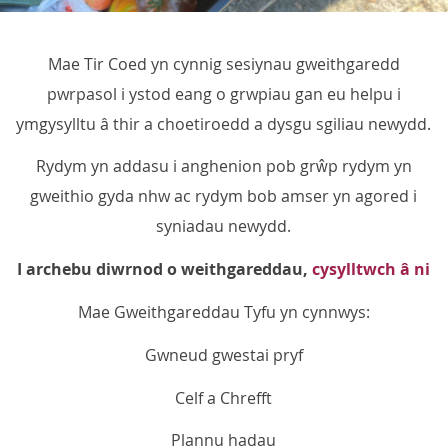
Mae Tir Coed yn cynnig sesiynau gweithgaredd
pwrpasol i ystod eang o grwpiau gan eu helpu i
ymgysylltu â thir a choetiroedd a dysgu sgiliau newydd.
Rydym yn addasu i anghenion pob grŵp rydym yn
gweithio gyda nhw ac rydym bob amser yn agored i
syniadau newydd.
I archebu diwrnod o weithgareddau,
cysylltwch â ni
Mae Gweithgareddau Tyfu yn cynnwys:
Gwneud gwestai pryf
Celf a Chrefft
Plannu hadau