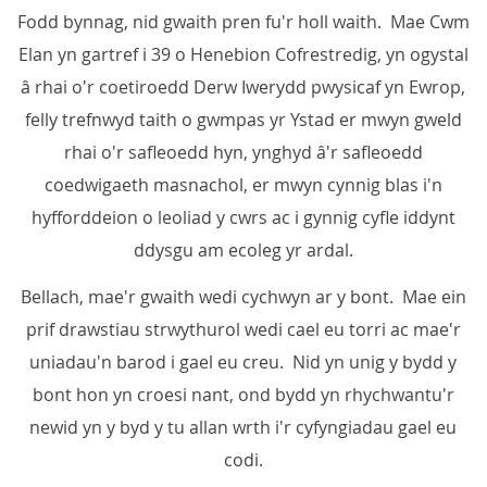
Fodd bynnag, nid gwaith pren fu'r holl waith. Mae Cwm
Elan yn gartref i 39 o Henebion Cofrestredig, yn ogystal
â rhai o'r coetiroedd Derw Iwerydd pwysicaf yn Ewrop,
felly trefnwyd taith o gwmpas yr Ystad er mwyn gweld
rhai o'r safleoedd hyn, ynghyd â'r safleoedd
coedwigaeth masnachol, er mwyn cynnig blas i'n
hyfforddeion o leoliad y cwrs ac i gynnig cyfle iddynt
ddysgu am ecoleg yr ardal.
Bellach, mae'r gwaith wedi cychwyn ar y bont. Mae ein
prif drawstiau strwythurol wedi cael eu torri ac mae'r
uniadau'n barod i gael eu creu. Nid yn unig y bydd y
bont hon yn croesi nant, ond bydd yn rhychwantu'r
newid yn y byd y tu allan wrth i'r cyfyngiadau gael eu
codi.