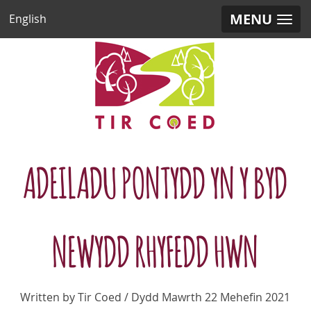
MENU
English
ADEILADU PONTYDD YN Y BYD
NEWYDD RHYFEDD HWN
Written by Tir Coed / Dydd Mawrth 22 Mehefin 2021