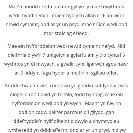
Mae'n anodd credu pa mor gyflym y mae 6 wythnos
wedi mynd heibio: mae'r byd y tu allan i'r Elan wedi
newid cymaint, ond ar yr un pryd, mae'r Elan wedi bod
mor stoic ag erioed.
Mae ein hyfforddeion wedi newid cymaint hefyd. Nid
dieithriaid yw'r 7 unigolyn a gyfarfu am y tro cyntaf 5
wythnos yn ôl mwyach, a gwelir cyfeillgarwch agos nawr
ar ôl iddynt fagu hyder a meithrin sgiliau offer.
Ar ddechrau'r cwrs, roeddwn yn gofidio sut fyddai cwrs
diogel o ran Covid yn teimlo, fodd bynnag, mae ein
hyfforddeion wedi bod yn wych. Maent yn fwy na
bodlon cadw pellter parchus o'i gilydd, gan
ddefnyddio'r hylif diheintio dwylo a chymryd eu
tymheredd yn ddidrafferth, ond ar yr un pryd, nid yw