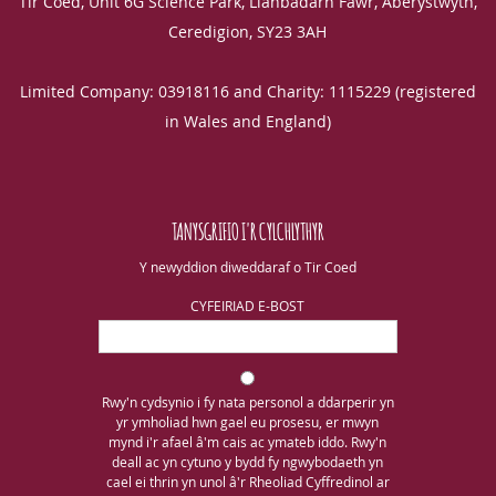
Tir Coed, Unit 6G Science Park, Llanbadarn Fawr, Aberystwyth,
Ceredigion, SY23 3AH
Limited Company: 03918116 and Charity: 1115229 (registered
in Wales and England)
TANYSGRIFIO I'R CYLCHLYTHYR
Y newyddion diweddaraf o Tir Coed
CYFEIRIAD E-BOST
Rwy'n cydsynio i fy nata personol a ddarperir yn
yr ymholiad hwn gael eu prosesu, er mwyn
mynd i'r afael â'm cais ac ymateb iddo. Rwy'n
deall ac yn cytuno y bydd fy ngwybodaeth yn
cael ei thrin yn unol â'r Rheoliad Cyffredinol ar